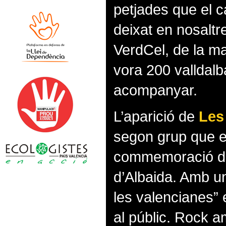
petjades que el c
deixat en nosaltre
VerdCel, de la ma
vora 200 valldalb
acompanyar.
L’aparició de
Les
segon grup que 
commemoració del 
d’Albaida. Amb u
les valencianes” e
al públic. Rock a