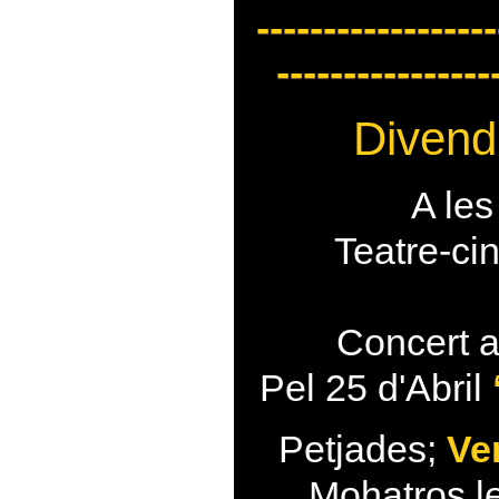
------------------
----------------
Divendr
A les
Teatre-ci
Concert a
Pel 25 d'Abril
Petjades;
Ve
Mohatros le